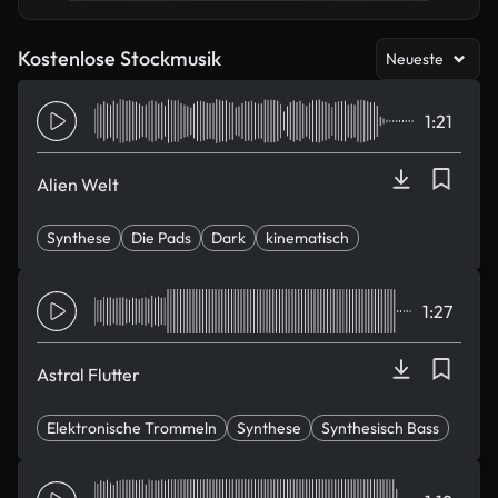
Kostenlose Stockmusik
Neueste
1:21
Alien Welt
Synthese
Die Pads
Dark
kinematisch
1:27
Astral Flutter
Elektronische Trommeln
Synthese
Synthesisch Bass
Die Pads
glamourös