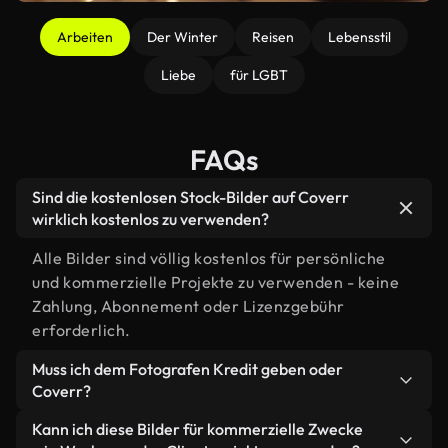
Arbeiten
Der Winter
Reisen
Lebensstil
Liebe
für LGBT
FAQs
Sind die kostenlosen Stock-Bilder auf Coverr
wirklich kostenlos zu verwenden?
Alle Bilder sind völlig kostenlos für persönliche
und kommerzielle Projekte zu verwenden - keine
Zahlung, Abonnement oder Lizenzgebühr
erforderlich.
Muss ich dem Fotografen Kredit geben oder
Coverr?
Zuweisung ist nicht erforderlich, aber wir schätzen
Kann ich diese Bilder für kommerzielle Zwecke
es immer, wenn Sie sich für den Schöpfer oder