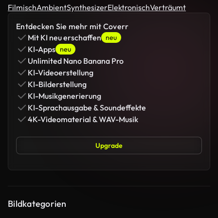
Filmisch
Ambient
Synthesizer
Elektronisch
Verträumt
Entdecken Sie mehr mit Coverr
Mit KI neu erschaffen
neu
KI-Apps
neu
Unlimited Nano Banana Pro
KI-Videoerstellung
KI-Bilderstellung
KI-Musikgenerierung
KI-Sprachausgabe & Soundeffekte
4K-Videomaterial & WAV-Musik
Upgrade
Bildkategorien