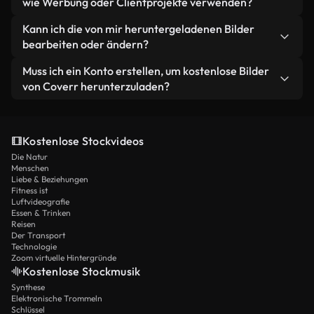
wie Werbung oder Clientprojekte verwenden?
Coverr entscheiden.
Unsere kostenlosen Stock-Bilder sind für den
Kann ich die von mir heruntergeladenen Bilder
kommerziellen Gebrauch freigegeben, so dass Sie
bearbeiten oder ändern?
sie in Anzeigen, Websites, Präsentationen, Social
Ja, Sie können Bilder zuschneiden, filtern, Text
Muss ich ein Konto erstellen, um kostenlose Bilder
Media-Posts und mehr aufnehmen können.
hinzufügen oder anderweitig bearbeiten, um zu
von Coverr herunterzuladen?
Ihrem Projekt zu passen.
Kein Konto oder Anmeldung erforderlich - einfach
durchsuchen, klicken und sofort herunterladen.
Kostenlose Stockvideos
Die Natur
Menschen
Liebe & Beziehungen
Fitness ist
Luftvideografie
Essen & Trinken
Reisen
Der Transport
Technologie
Zoom virtuelle Hintergründe
Kostenlose Stockmusik
Synthese
Elektronische Trommeln
Schlüssel