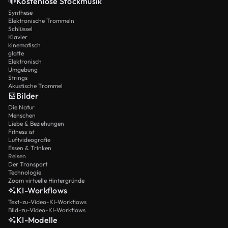
Kostenlose Stockmusik
Synthese
Elektronische Trommeln
Schlüssel
Klavier
kinematisch
glatte
Elektronisch
Umgebung
Strings
Akustische Trommel
Bilder
Die Natur
Menschen
Liebe & Beziehungen
Fitness ist
Luftvideografie
Essen & Trinken
Reisen
Der Transport
Technologie
Zoom virtuelle Hintergründe
KI-Workflows
Text-zu-Video-KI-Workflows
Bild-zu-Video-KI-Workflows
KI-Modelle