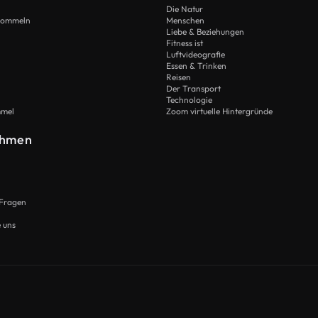
Die Natur
Trommeln
Menschen
Liebe & Beziehungen
Fitness ist
Luftvideografie
Essen & Trinken
Reisen
Der Transport
Technologie
mmel
Zoom virtuelle Hintergründe
ehmen
 Fragen
e uns