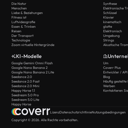
Die Natur
Synthese
Menschen
Elektronische 
Liebe & Beziehungen
Schlüssel
Fitness ist
Klavier
Luftvideografie
kinematisch
Essen & Trinken
glatte
Reisen
Elektronisch
Der Transport
Umgebung
Technologie
Strings
Zoom virtuelle Hintergründe
Akustische Tro
KI-Modelle
Untern
Google Gemini Omni Flash
Um
Google Nano Banana 2
Coverr Plus
Google Nano Banana 2 Lite
Entwickler / API
Seedance 2.0
Blog
Seedance 2.0 Fast
Häufig gestellte
Seedance 2.0 Mini
Werben
Happy Horse 1.1
Kontaktieren Si
Seedream 5.0 Pro
Seedream 5.0 Lite
Happy Horse
Lizenz
Datenschutzrichtlinie
Nutzungsbedingungen
Copyright © 2026. Alle Rechte vorbehalten.