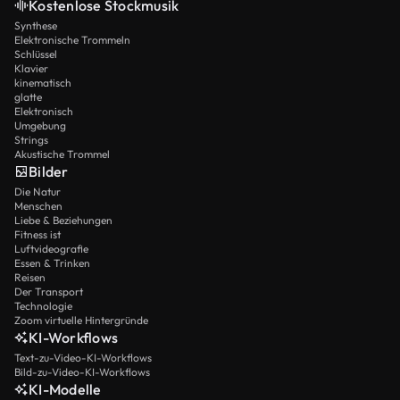
Kostenlose Stockmusik
Synthese
Elektronische Trommeln
Schlüssel
Klavier
kinematisch
glatte
Elektronisch
Umgebung
Strings
Akustische Trommel
Bilder
Die Natur
Menschen
Liebe & Beziehungen
Fitness ist
Luftvideografie
Essen & Trinken
Reisen
Der Transport
Technologie
Zoom virtuelle Hintergründe
KI-Workflows
Text-zu-Video-KI-Workflows
Bild-zu-Video-KI-Workflows
KI-Modelle