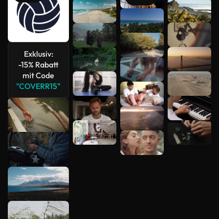
anzeigen
Exklusiv:
-15% Rabatt
mit Code
"COVERR15"