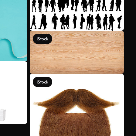
iStock
iStock