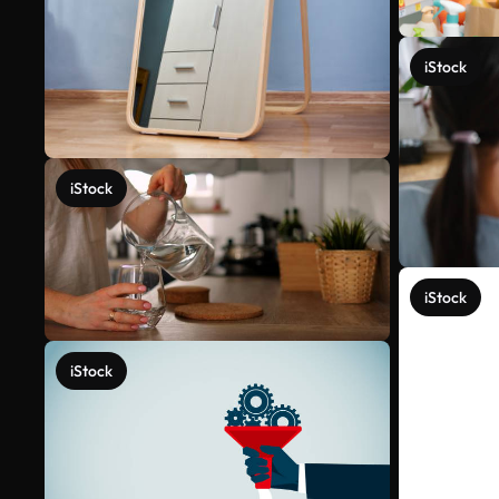
iStock
iStock
iStock
iStock