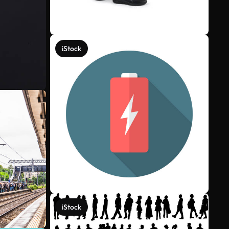
iStock
iStock