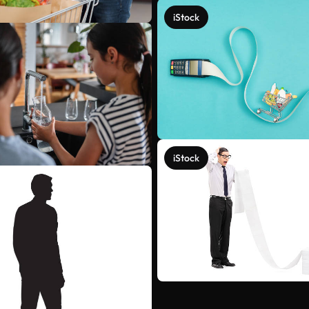
iStock
iStock