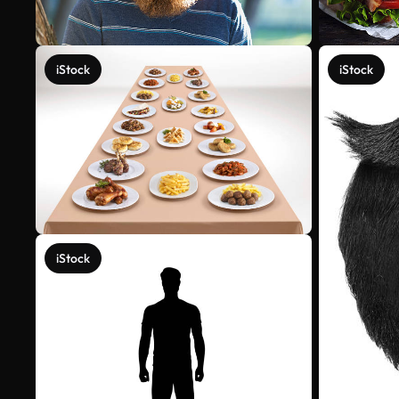
iStock
iStock
iStock