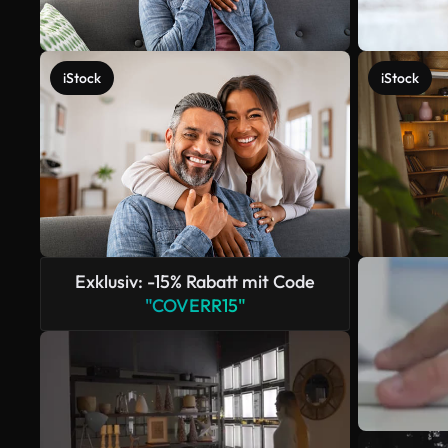
iStock
iStock
Exklusiv: -15% Rabatt mit Code
"COVERR15"