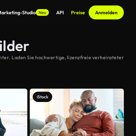
arketing-Studio
API
Preise
Anmelden
Neu
ilder
ter. Laden Sie hochwertige, lizenzfreie verheirateter
iStock