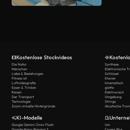
Kostenlose Stockvideos
Kostenl
Die Natur
Synthese
Menschen
Elektronische 
Liebe & Beziehungen
Schlüssel
Fitness ist
Klavier
Luftvideografie
kinematisch
Essen & Trinken
glatte
Reisen
Elektronisch
Der Transport
Umgebung
Technologie
Strings
Zoom virtuelle Hintergründe
Akustische Tro
KI-Modelle
Untern
Google Gemini Omni Flash
Um
Google Nano Banana 2
Coverr Plus