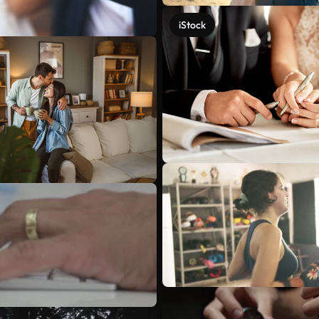
iStock