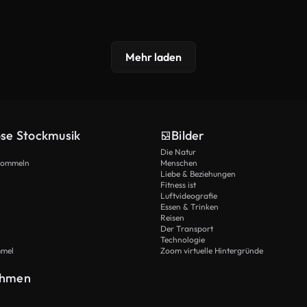
Mehr laden
ose Stockmusik
Bilder
Die Natur
Trommeln
Menschen
Liebe & Beziehungen
Fitness ist
Luftvideografie
Essen & Trinken
Reisen
Der Transport
Technologie
mmel
Zoom virtuelle Hintergründe
ehmen