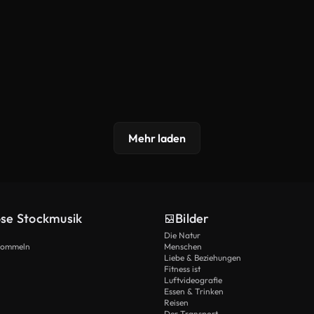
Mehr laden
ose Stockmusik
Bilder
Die Natur
Trommeln
Menschen
Liebe & Beziehungen
Fitness ist
Luftvideografie
Essen & Trinken
Reisen
Der Transport