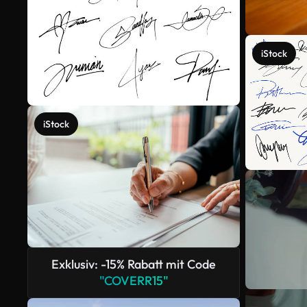
iStock
iStock
Exklusiv: -15% Rabatt mit Code
"COVERR15"