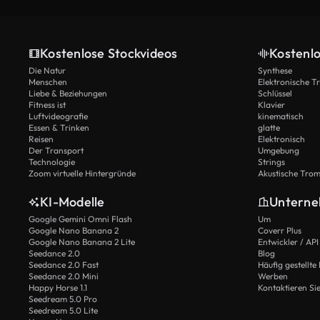
Kostenlose Stockvideos
Kostenl
Die Natur
Synthese
Menschen
Elektronische 
Liebe & Beziehungen
Schlüssel
Fitness ist
Klavier
Luftvideografie
kinematisch
Essen & Trinken
glatte
Reisen
Elektronisch
Der Transport
Umgebung
Technologie
Strings
Zoom virtuelle Hintergründe
Akustische Tro
KI-Modelle
Untern
Google Gemini Omni Flash
Um
Google Nano Banana 2
Coverr Plus
Google Nano Banana 2 Lite
Entwickler / API
Seedance 2.0
Blog
Seedance 2.0 Fast
Häufig gestellte
Seedance 2.0 Mini
Werben
Happy Horse 1.1
Kontaktieren Si
Seedream 5.0 Pro
Seedream 5.0 Lite