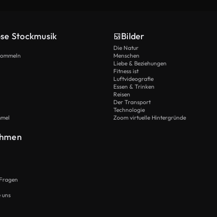
ose Stockmusik
Bilder
Die Natur
Trommeln
Menschen
Liebe & Beziehungen
Fitness ist
Luftvideografie
Essen & Trinken
Reisen
Der Transport
Technologie
mmel
Zoom virtuelle Hintergründe
ehmen
 Fragen
e uns