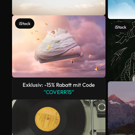
iStock
iStock
Exklusiv: -15% Rabatt mit Code
"COVERR15"