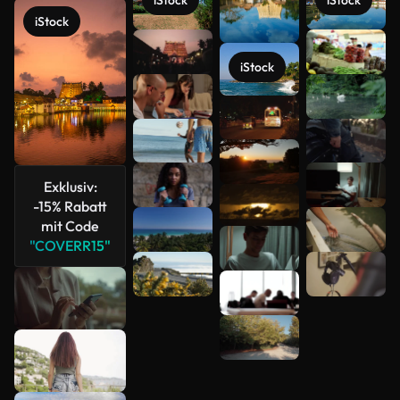
iStock
iStock
iStock
Mehr
anzeigen
iStock
Exklusiv:
-15% Rabatt
mit Code
"COVERR15"