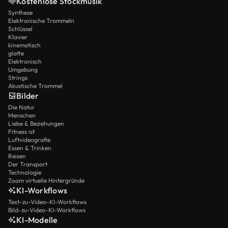
Kostenlose Stockmusik
Synthese
Elektronische Trommeln
Schlüssel
Klavier
kinematisch
glatte
Elektronisch
Umgebung
Strings
Akustische Trommel
Bilder
Die Natur
Menschen
Liebe & Beziehungen
Fitness ist
Luftvideografie
Essen & Trinken
Reisen
Der Transport
Technologie
Zoom virtuelle Hintergründe
KI-Workflows
Text-zu-Video-KI-Workflows
Bild-zu-Video-KI-Workflows
KI-Modelle