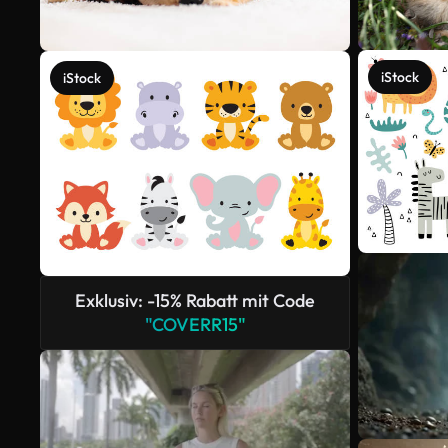
iStock
iStock
Exklusiv: -15% Rabatt mit Code
"COVERR15"