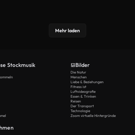
Mehr laden
ose Stockmusik
Bilder
Die Natur
Trommeln
Menschen
Liebe & Beziehungen
Fitness ist
Luftvideografie
Essen & Trinken
Reisen
Der Transport
Technologie
mmel
Zoom virtuelle Hintergründe
ehmen