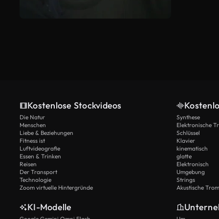
Kostenlose Stockvideos
Kostenl
Die Natur
Synthese
Menschen
Elektronische 
Liebe & Beziehungen
Schlüssel
Fitness ist
Klavier
Luftvideografie
kinematisch
Essen & Trinken
glatte
Reisen
Elektronisch
Der Transport
Umgebung
Technologie
Strings
Zoom virtuelle Hintergründe
Akustische Tro
KI-Modelle
Untern
Google Gemini Omni Flash
Um