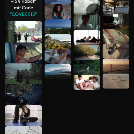
-15% Rabatt
mit Code
Mehr
"COVERR15"
anzeigen