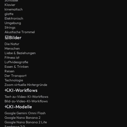
Schlüssel
Klavier
kinematisch
glatte
Elektronisch
Umgebung
Strings
Akustische Trommel
Bilder
Die Natur
Menschen
Liebe & Beziehungen
Fitness ist
Luftvideografie
Essen & Trinken
Reisen
Der Transport
Technologie
Zoom virtuelle Hintergründe
KI-Workflows
Text-zu-Video-KI-Workflows
Bild-zu-Video-KI-Workflows
KI-Modelle
Google Gemini Omni Flash
Google Nano Banana 2
Google Nano Banana 2 Lite
Seedance 2.0