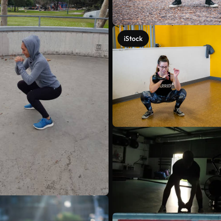
iStock