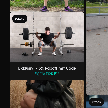
iStock
Exklusiv: -15% Rabatt mit Code
"COVERR15"
iStock