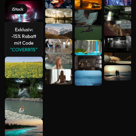
anzeigen
iStock
Exklusiv:
-15% Rabatt
mit Code
"COVERR15"