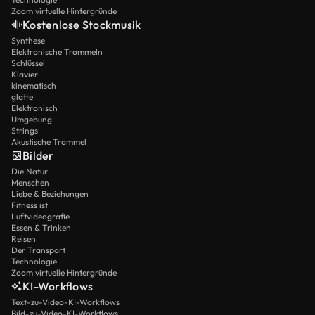
Zoom virtuelle Hintergründe
Kostenlose Stockmusik
Synthese
Elektronische Trommeln
Schlüssel
Klavier
kinematisch
glatte
Elektronisch
Umgebung
Strings
Akustische Trommel
Bilder
Die Natur
Menschen
Liebe & Beziehungen
Fitness ist
Luftvideografie
Essen & Trinken
Reisen
Der Transport
Technologie
Zoom virtuelle Hintergründe
KI-Workflows
Text-zu-Video-KI-Workflows
Bild-zu-Video-KI-Workflows