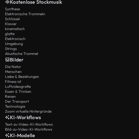
Kostenlose Stockmusik
Synthese
Elektronische Trommeln
Schlüssel
Klavier
kinematisch
glatte
Elektronisch
Umgebung
Strings
Akustische Trommel
Bilder
Die Natur
Menschen
Liebe & Beziehungen
Fitness ist
Luftvideografie
Essen & Trinken
Reisen
Der Transport
Technologie
Zoom virtuelle Hintergründe
KI-Workflows
Text-zu-Video-KI-Workflows
Bild-zu-Video-KI-Workflows
KI-Modelle