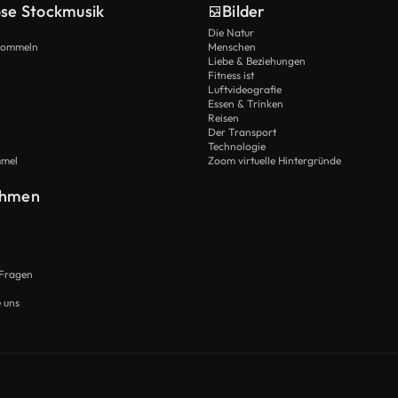
ose Stockmusik
Bilder
Die Natur
Trommeln
Menschen
Liebe & Beziehungen
Fitness ist
Luftvideografie
Essen & Trinken
Reisen
Der Transport
Technologie
mmel
Zoom virtuelle Hintergründe
ehmen
 Fragen
e uns