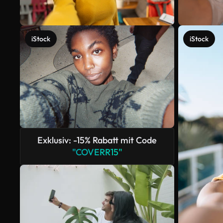
iStock
iStock
Exklusiv: -15% Rabatt mit Code
"COVERR15"