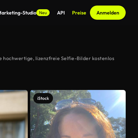
arketing-Studio
API
Preise
Anmelden
Neu
 hochwertige, lizenzfreie Selfie-Bilder kostenlos
iStock