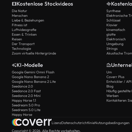
Kostenlose Stockvideos
Kostenl
Die Natur
Synthese
Menschen
Elektronische 
Liebe & Beziehungen
Schlüssel
Fitness ist
Klavier
Luftvideografie
kinematisch
Essen & Trinken
glatte
Reisen
Elektronisch
Der Transport
Umgebung
Technologie
Strings
Zoom virtuelle Hintergründe
Akustische Tro
KI-Modelle
Untern
Google Gemini Omni Flash
Um
Google Nano Banana 2
Coverr Plus
Google Nano Banana 2 Lite
Entwickler / API
Seedance 2.0
Blog
Seedance 2.0 Fast
Häufig gestellte
Seedance 2.0 Mini
Werben
Happy Horse 1.1
Kontaktieren Si
Seedream 5.0 Pro
Seedream 5.0 Lite
Happy Horse
Lizenz
Datenschutzrichtlinie
Nutzungsbedingungen
Copyright © 2026. Alle Rechte vorbehalten.