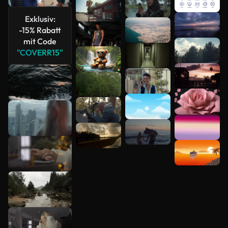
Exklusiv:
-15% Rabatt
Mehr
mit Code
anzeigen
"COVERR15"