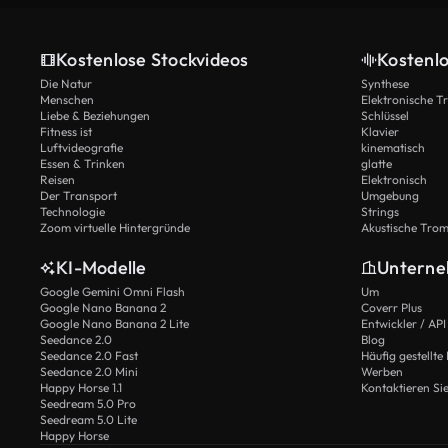
Kostenlose Stockvideos
Kostenl
Die Natur
Synthese
Menschen
Elektronische 
Liebe & Beziehungen
Schlüssel
Fitness ist
Klavier
Luftvideografie
kinematisch
Essen & Trinken
glatte
Reisen
Elektronisch
Der Transport
Umgebung
Technologie
Strings
Zoom virtuelle Hintergründe
Akustische Tro
KI-Modelle
Untern
Google Gemini Omni Flash
Um
Google Nano Banana 2
Coverr Plus
Google Nano Banana 2 Lite
Entwickler / API
Seedance 2.0
Blog
Seedance 2.0 Fast
Häufig gestellte
Seedance 2.0 Mini
Werben
Happy Horse 1.1
Kontaktieren Si
Seedream 5.0 Pro
Seedream 5.0 Lite
Happy Horse