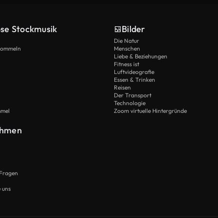
ose Stockmusik
Bilder
Die Natur
Trommeln
Menschen
Liebe & Beziehungen
Fitness ist
Luftvideografie
Essen & Trinken
Reisen
Der Transport
Technologie
mmel
Zoom virtuelle Hintergründe
ehmen
 Fragen
e uns