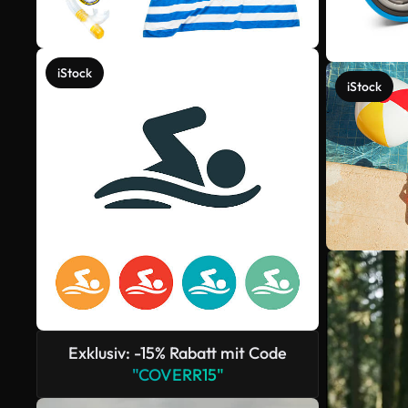
iStock
iStock
Exklusiv: -15% Rabatt mit Code
"COVERR15"