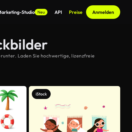
arketing-Studio
API
Preise
Anmelden
Neu
kbilder
unter. Laden Sie hochwertige, lizenzfreie
iStock