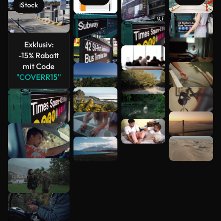
iStock
Mehr
anzeigen
Exklusiv:
-15% Rabatt
mit Code
"COVERR15"