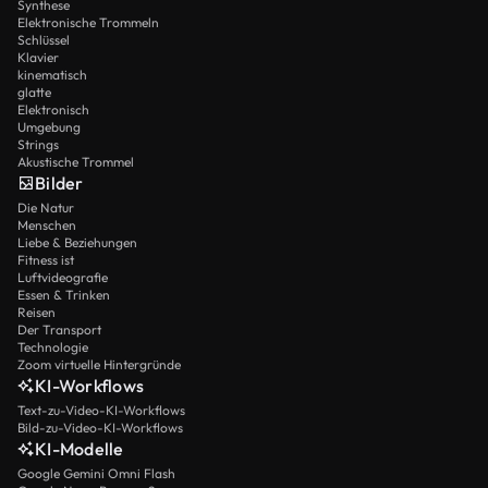
Synthese
Elektronische Trommeln
Schlüssel
Klavier
kinematisch
glatte
Elektronisch
Umgebung
Strings
Akustische Trommel
Bilder
Die Natur
Menschen
Liebe & Beziehungen
Fitness ist
Luftvideografie
Essen & Trinken
Reisen
Der Transport
Technologie
Zoom virtuelle Hintergründe
KI-Workflows
Text-zu-Video-KI-Workflows
Bild-zu-Video-KI-Workflows
KI-Modelle
Google Gemini Omni Flash