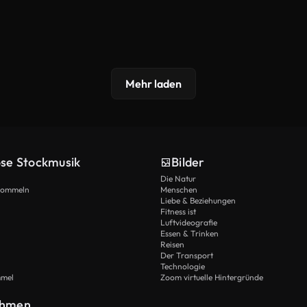
Mehr laden
ose Stockmusik
Bilder
Die Natur
Trommeln
Menschen
Liebe & Beziehungen
Fitness ist
Luftvideografie
Essen & Trinken
Reisen
Der Transport
Technologie
mmel
Zoom virtuelle Hintergründe
ehmen