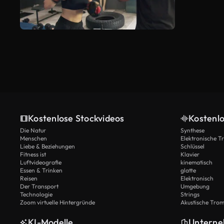
Kostenlose Stockvideos
Kostenl
Die Natur
Synthese
Menschen
Elektronische 
Liebe & Beziehungen
Schlüssel
Fitness ist
Klavier
Luftvideografie
kinematisch
Essen & Trinken
glatte
Reisen
Elektronisch
Der Transport
Umgebung
Technologie
Strings
Zoom virtuelle Hintergründe
Akustische Tro
KI-Modelle
Untern