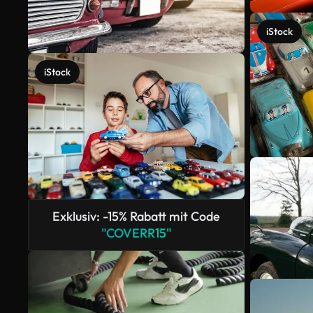
iStock
iStock
Exklusiv: -15% Rabatt mit Code
"COVERR15"