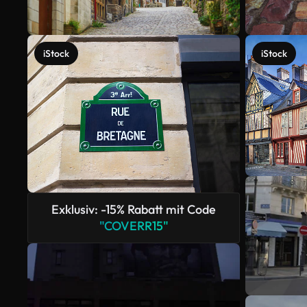
iStock
iStock
Exklusiv: -15% Rabatt mit Code
"COVERR15"