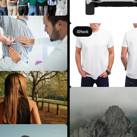
iStock