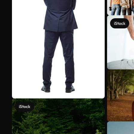
iStock
iStock