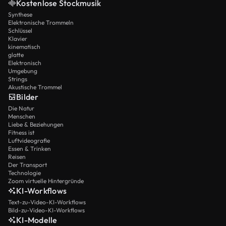
Kostenlose Stockmusik
Synthese
Elektronische Trommeln
Schlüssel
Klavier
kinematisch
glatte
Elektronisch
Umgebung
Strings
Akustische Trommel
Bilder
Die Natur
Menschen
Liebe & Beziehungen
Fitness ist
Luftvideografie
Essen & Trinken
Reisen
Der Transport
Technologie
Zoom virtuelle Hintergründe
KI-Workflows
Text-zu-Video-KI-Workflows
Bild-zu-Video-KI-Workflows
KI-Modelle