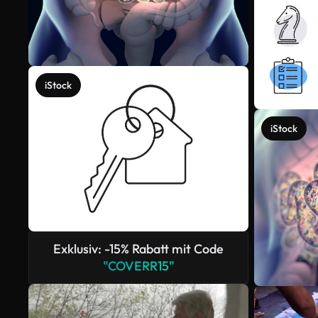
iStock
iStock
Exklusiv: -15% Rabatt mit Code
"COVERR15"