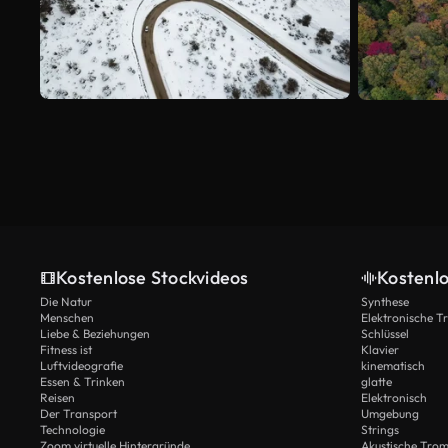
Kostenlose Stockvideos
Kostenl
Die Natur
Synthese
Menschen
Elektronische 
Liebe & Beziehungen
Schlüssel
Fitness ist
Klavier
Luftvideografie
kinematisch
Essen & Trinken
glatte
Reisen
Elektronisch
Der Transport
Umgebung
Technologie
Strings
Zoom virtuelle Hintergründe
Akustische Tro