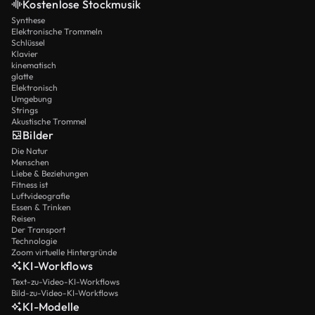
Kostenlose Stockmusik
Synthese
Elektronische Trommeln
Schlüssel
Klavier
kinematisch
glatte
Elektronisch
Umgebung
Strings
Akustische Trommel
Bilder
Die Natur
Menschen
Liebe & Beziehungen
Fitness ist
Luftvideografie
Essen & Trinken
Reisen
Der Transport
Technologie
Zoom virtuelle Hintergründe
KI-Workflows
Text-zu-Video-KI-Workflows
Bild-zu-Video-KI-Workflows
KI-Modelle