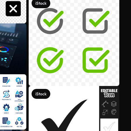
iStock
iStock