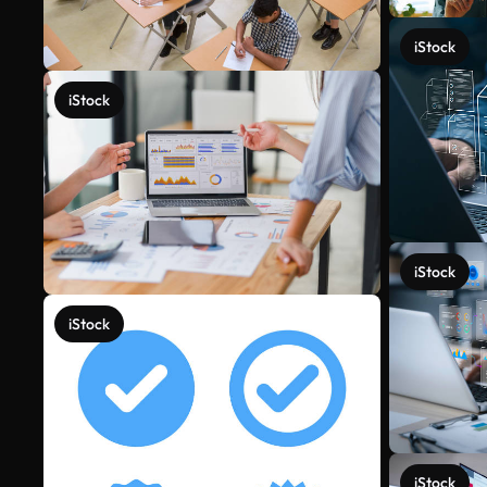
iStock
iStock
iStock
iStock
iStock