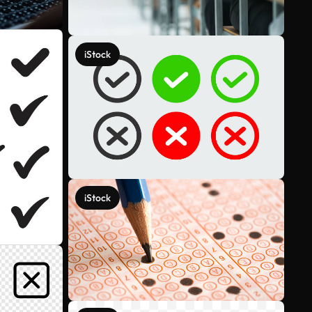
iStock
iStock