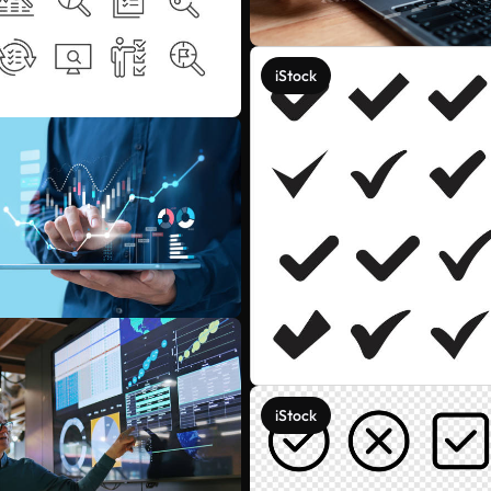
iStock
iStock