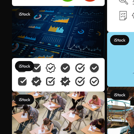
iStock
iStock
iStock
iStock
iStock