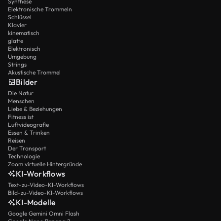
Synthese
Elektronische Trommeln
Schlüssel
Klavier
kinematisch
glatte
Elektronisch
Umgebung
Strings
Akustische Trommel
Bilder
Die Natur
Menschen
Liebe & Beziehungen
Fitness ist
Luftvideografie
Essen & Trinken
Reisen
Der Transport
Technologie
Zoom virtuelle Hintergründe
KI-Workflows
Text-zu-Video-KI-Workflows
Bild-zu-Video-KI-Workflows
KI-Modelle
Google Gemini Omni Flash