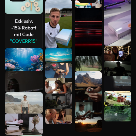
Mehr
anzeigen
Exklusiv:
-15% Rabatt
mit Code
"COVERR15"