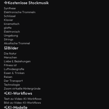
Kostenlose Stockmusik
Synthese
Elektronische Trommeln
Schlüssel
Klavier
kinematisch
glatte
Elektronisch
Umgebung
Strings
Akustische Trommel
Bilder
Die Natur
Menschen
Liebe & Beziehungen
Fitness ist
Luftvideografie
Essen & Trinken
Reisen
Der Transport
Technologie
Zoom virtuelle Hintergründe
KI-Workflows
Text-zu-Video-KI-Workflows
Bild-zu-Video-KI-Workflows
KI-Modelle