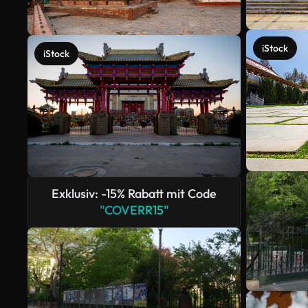
iStock
iStock
Exklusiv: -15% Rabatt mit Code
"COVERR15"