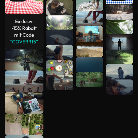
Mehr
anzeigen
Exklusiv:
-15% Rabatt
mit Code
"COVERR15"