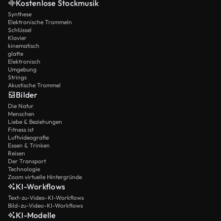
Kostenlose Stockmusik
Synthese
Elektronische Trommeln
Schlüssel
Klavier
kinematisch
glatte
Elektronisch
Umgebung
Strings
Akustische Trommel
Bilder
Die Natur
Menschen
Liebe & Beziehungen
Fitness ist
Luftvideografie
Essen & Trinken
Reisen
Der Transport
Technologie
Zoom virtuelle Hintergründe
KI-Workflows
Text-zu-Video-KI-Workflows
Bild-zu-Video-KI-Workflows
KI-Modelle