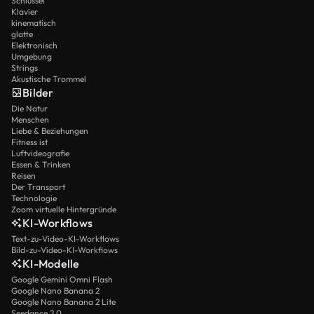
Schlüssel
Klavier
kinematisch
glatte
Elektronisch
Umgebung
Strings
Akustische Trommel
Bilder
Die Natur
Menschen
Liebe & Beziehungen
Fitness ist
Luftvideografie
Essen & Trinken
Reisen
Der Transport
Technologie
Zoom virtuelle Hintergründe
KI-Workflows
Text-zu-Video-KI-Workflows
Bild-zu-Video-KI-Workflows
KI-Modelle
Google Gemini Omni Flash
Google Nano Banana 2
Google Nano Banana 2 Lite
Seedance 2.0