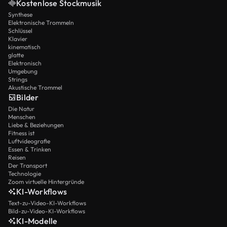
Kostenlose Stockmusik
Synthese
Elektronische Trommeln
Schlüssel
Klavier
kinematisch
glatte
Elektronisch
Umgebung
Strings
Akustische Trommel
Bilder
Die Natur
Menschen
Liebe & Beziehungen
Fitness ist
Luftvideografie
Essen & Trinken
Reisen
Der Transport
Technologie
Zoom virtuelle Hintergründe
KI-Workflows
Text-zu-Video-KI-Workflows
Bild-zu-Video-KI-Workflows
KI-Modelle