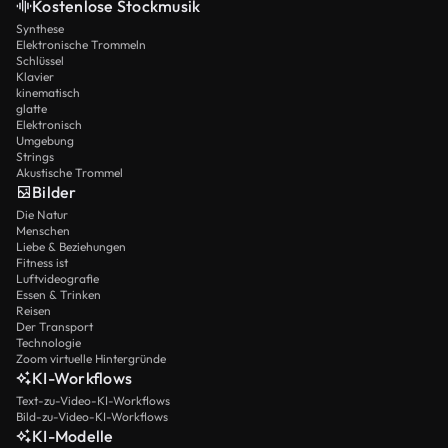
Kostenlose Stockmusik
Synthese
Elektronische Trommeln
Schlüssel
Klavier
kinematisch
glatte
Elektronisch
Umgebung
Strings
Akustische Trommel
Bilder
Die Natur
Menschen
Liebe & Beziehungen
Fitness ist
Luftvideografie
Essen & Trinken
Reisen
Der Transport
Technologie
Zoom virtuelle Hintergründe
KI-Workflows
Text-zu-Video-KI-Workflows
Bild-zu-Video-KI-Workflows
KI-Modelle