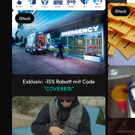
iStock
iStock
Exklusiv: -15% Rabatt mit Code
"COVERR15"