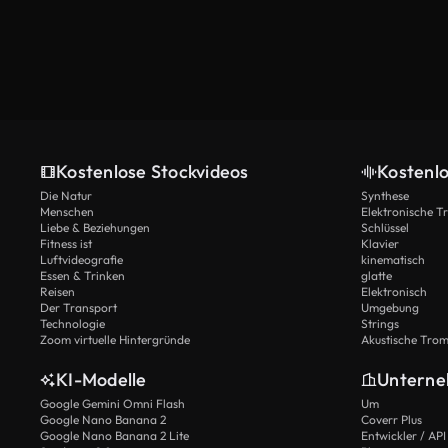
Kostenlose Stockvideos
Kostenl
Die Natur
Synthese
Menschen
Elektronische 
Liebe & Beziehungen
Schlüssel
Fitness ist
Klavier
Luftvideografie
kinematisch
Essen & Trinken
glatte
Reisen
Elektronisch
Der Transport
Umgebung
Technologie
Strings
Zoom virtuelle Hintergründe
Akustische Tro
KI-Modelle
Untern
Google Gemini Omni Flash
Um
Google Nano Banana 2
Coverr Plus
Google Nano Banana 2 Lite
Entwickler / API