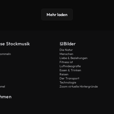
Mehr laden
ose Stockmusik
Bilder
Die Natur
Trommeln
Menschen
Liebe & Beziehungen
Fitness ist
Luftvideografie
Essen & Trinken
Reisen
Der Transport
Technologie
mmel
Zoom virtuelle Hintergründe
ehmen