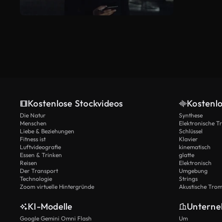
Kostenlose Stockvideos
Kostenl
Die Natur
Synthese
Menschen
Elektronische 
Liebe & Beziehungen
Schlüssel
Fitness ist
Klavier
Luftvideografie
kinematisch
Essen & Trinken
glatte
Reisen
Elektronisch
Der Transport
Umgebung
Technologie
Strings
Zoom virtuelle Hintergründe
Akustische Tro
KI-Modelle
Untern
Google Gemini Omni Flash
Um