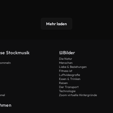
Mehr laden
ose Stockmusik
Bilder
Die Natur
Trommeln
Menschen
Liebe & Beziehungen
Fitness ist
Luftvideografie
Essen & Trinken
Reisen
Der Transport
Technologie
mmel
Zoom virtuelle Hintergründe
ehmen