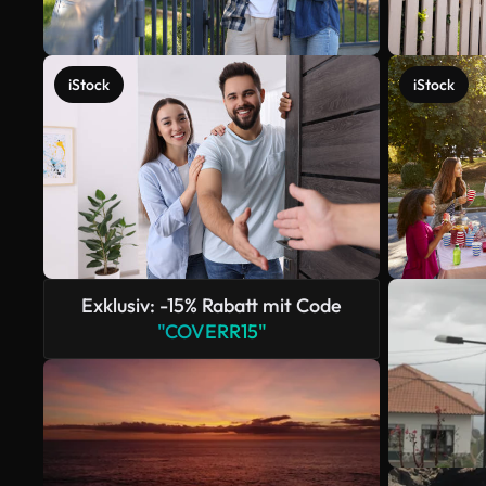
iStock
iStock
Exklusiv: -15% Rabatt mit Code
"COVERR15"