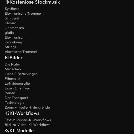
Kostenlose Stockmusik
Synthese
Elektronische Trommeln
Schlüssel
Klavier
kinematisch
glatte
Elektronisch
Umgebung
Strings
Akustische Trommel
Bilder
Die Natur
Menschen
Liebe & Beziehungen
Fitness ist
Luftvideografie
Essen & Trinken
Reisen
Der Transport
Technologie
Zoom virtuelle Hintergründe
KI-Workflows
Text-zu-Video-KI-Workflows
Bild-zu-Video-KI-Workflows
KI-Modelle