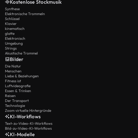
Kostenlose Stockmusik
Synthese
Elektronische Trommeln
Schlüssel
Klavier
kinematisch
glatte
Elektronisch
Umgebung
Strings
Akustische Trommel
Bilder
Die Natur
Menschen
Liebe & Beziehungen
Fitness ist
Luftvideografie
Essen & Trinken
Reisen
Der Transport
Technologie
Zoom virtuelle Hintergründe
KI-Workflows
Text-zu-Video-KI-Workflows
Bild-zu-Video-KI-Workflows
KI-Modelle