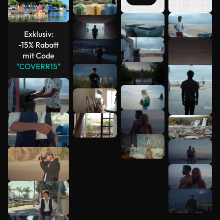
Mehr
Exklusiv:
anzeigen
-15% Rabatt
mit Code
"COVERR15"