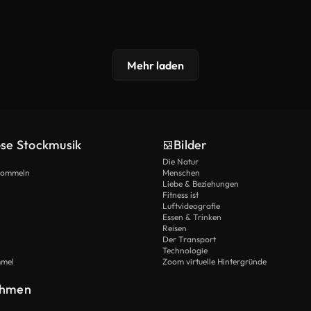
Mehr laden
ose Stockmusik
Bilder
Die Natur
Trommeln
Menschen
Liebe & Beziehungen
Fitness ist
Luftvideografie
Essen & Trinken
Reisen
Der Transport
Technologie
mmel
Zoom virtuelle Hintergründe
ehmen