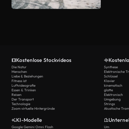
Kostenlose Stockvideos
Kostenl
Die Natur
Synthese
Menschen
Elektronische 
Liebe & Beziehungen
Schlüssel
Fitness ist
Klavier
Luftvideografie
kinematisch
Essen & Trinken
glatte
Reisen
Elektronisch
Der Transport
Umgebung
Technologie
Strings
Zoom virtuelle Hintergründe
Akustische Tro
KI-Modelle
Untern
Google Gemini Omni Flash
Um