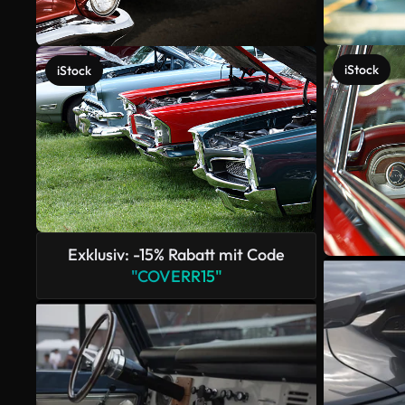
iStock
iStock
Exklusiv: -15% Rabatt mit Code
"COVERR15"