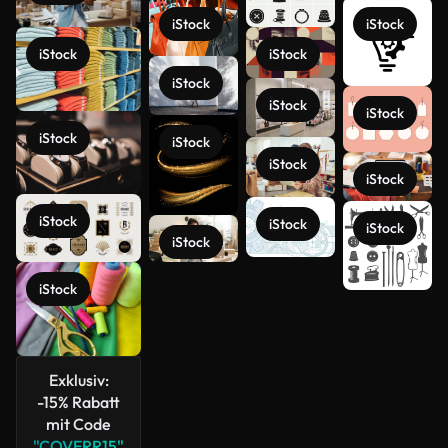
iStock
iStock
iStock
iStock
iStock
iStock
iStock
iStock
iStock
iStock
iStock
iStock
iStock
iStock
iStock
iStock
Mehr
anzeigen
Exklusiv:
-15% Rabatt
mit Code
"COVERR15"