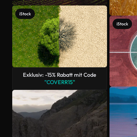
iStock
iStock
Exklusiv: -15% Rabatt mit Code
"COVERR15"