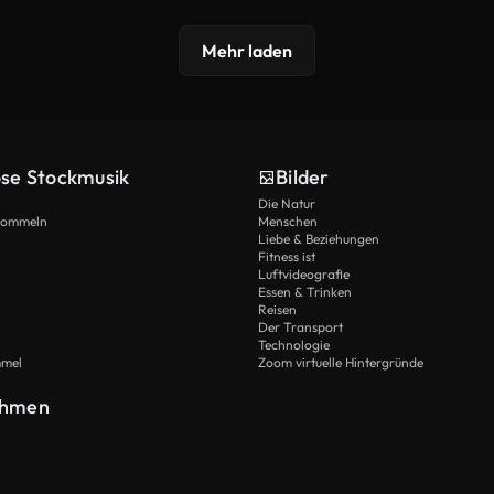
Mehr laden
ose Stockmusik
Bilder
Die Natur
Trommeln
Menschen
Liebe & Beziehungen
Fitness ist
Luftvideografie
Essen & Trinken
Reisen
Der Transport
Technologie
mmel
Zoom virtuelle Hintergründe
ehmen