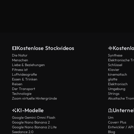
Kostenlose Stockvideos
Kostenl
Die Natur
Synthese
Menschen
Elektronische 
Liebe & Beziehungen
Schlüssel
Fitness ist
Klavier
Luftvideografie
kinematisch
Essen & Trinken
glatte
Reisen
Elektronisch
Der Transport
Umgebung
Technologie
Strings
Zoom virtuelle Hintergründe
Akustische Tro
KI-Modelle
Untern
Google Gemini Omni Flash
Um
Google Nano Banana 2
Coverr Plus
Google Nano Banana 2 Lite
Entwickler / API
Seedance 2.0
Blog