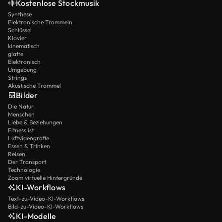
Kostenlose Stockmusik
Synthese
Elektronische Trommeln
Schlüssel
Klavier
kinematisch
glatte
Elektronisch
Umgebung
Strings
Akustische Trommel
Bilder
Die Natur
Menschen
Liebe & Beziehungen
Fitness ist
Luftvideografie
Essen & Trinken
Reisen
Der Transport
Technologie
Zoom virtuelle Hintergründe
KI-Workflows
Text-zu-Video-KI-Workflows
Bild-zu-Video-KI-Workflows
KI-Modelle