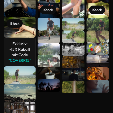
iStock
iStock
Mehr
iStock
anzeigen
Exklusiv:
-15% Rabatt
mit Code
"COVERR15"