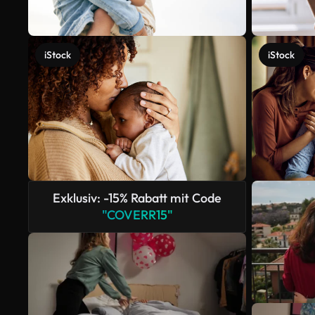
iStock
iStock
Exklusiv: -15% Rabatt mit Code
"COVERR15"