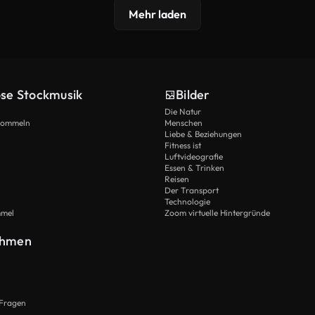
Mehr laden
ose Stockmusik
Bilder
Die Natur
Trommeln
Menschen
Liebe & Beziehungen
Fitness ist
Luftvideografie
Essen & Trinken
Reisen
Der Transport
Technologie
mmel
Zoom virtuelle Hintergründe
ehmen
 Fragen