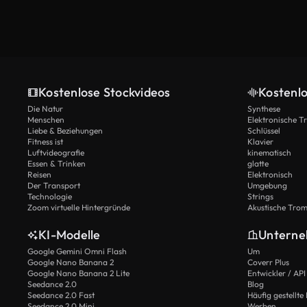
Kostenlose Stockvideos
Kostenl
Die Natur
Synthese
Menschen
Elektronische 
Liebe & Beziehungen
Schlüssel
Fitness ist
Klavier
Luftvideografie
kinematisch
Essen & Trinken
glatte
Reisen
Elektronisch
Der Transport
Umgebung
Technologie
Strings
Zoom virtuelle Hintergründe
Akustische Tro
KI-Modelle
Untern
Google Gemini Omni Flash
Um
Google Nano Banana 2
Coverr Plus
Google Nano Banana 2 Lite
Entwickler / API
Seedance 2.0
Blog
Seedance 2.0 Fast
Häufig gestellte
Seedance 2.0 Mini
Werben