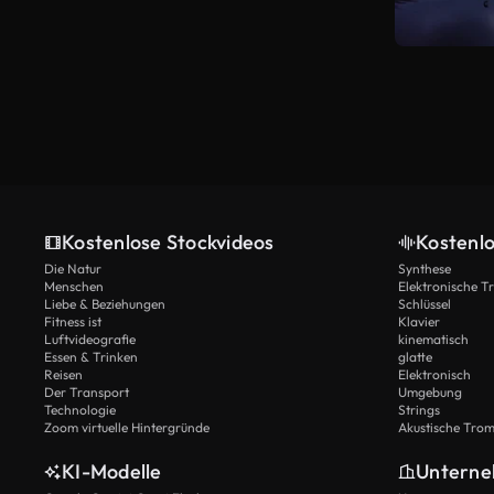
Kostenlose Stockvideos
Kostenl
Die Natur
Synthese
Menschen
Elektronische 
Liebe & Beziehungen
Schlüssel
Fitness ist
Klavier
Luftvideografie
kinematisch
Essen & Trinken
glatte
Reisen
Elektronisch
Der Transport
Umgebung
Technologie
Strings
Zoom virtuelle Hintergründe
Akustische Tro
KI-Modelle
Untern