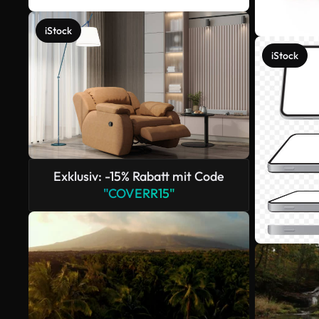
iStock
iStock
Exklusiv: -15% Rabatt mit Code
"COVERR15"