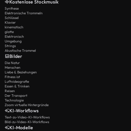
Kostenlose Stockmusik
Synthese
Elektronische Trommeln
Schlüssel
Klavier
kinematisch
glatte
Elektronisch
Umgebung
Strings
Akustische Trommel
Bilder
Die Natur
Menschen
Liebe & Beziehungen
Fitness ist
Luftvideografie
Essen & Trinken
Reisen
Der Transport
Technologie
Zoom virtuelle Hintergründe
KI-Workflows
Text-zu-Video-KI-Workflows
Bild-zu-Video-KI-Workflows
KI-Modelle