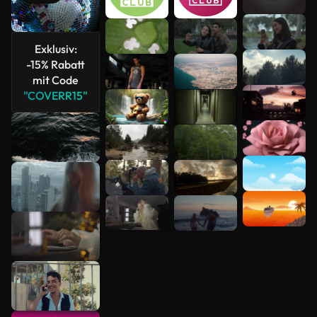
Mehr
Exklusiv:
anzeigen
-15% Rabatt
mit Code
"COVERR15"