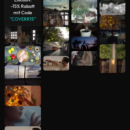
-15% Rabatt
mit Code
"COVERR15"